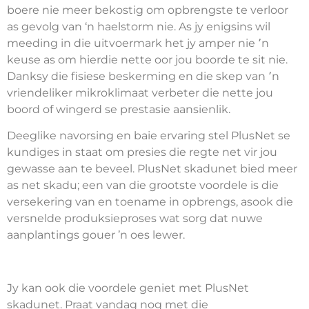
boere nie meer bekostig om opbrengste te verloor
as gevolg van ‘n haelstorm nie. As jy enigsins wil
meeding in die uitvoermark het jy amper nie ՚n
keuse as om hierdie nette oor jou boorde te sit nie.
Danksy die fisiese beskerming en die skep van ՚n
vriendeliker mikroklimaat verbeter die nette jou
boord of wingerd se prestasie aansienlik.
Deeglike navorsing en baie ervaring stel PlusNet se
kundiges in staat om presies die regte net vir jou
gewasse aan te beveel. PlusNet skadunet bied meer
as net skadu; een van die grootste voordele is die
versekering van en toename in opbrengs, asook die
versnelde produksieproses wat sorg dat nuwe
aanplantings gouer ŉ oes lewer.
Jy kan ook die voordele geniet met PlusNet
skadunet. Praat vandag nog met die