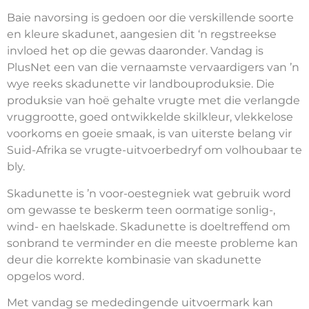
Baie navorsing is gedoen oor die verskillende soorte
en kleure skadunet, aangesien dit ‘n regstreekse
invloed het op die gewas daaronder. Vandag is
PlusNet een van die vernaamste vervaardigers van ŉ
wye reeks skadunette vir landbouproduksie. Die
produksie van hoë gehalte vrugte met die verlangde
vruggrootte, goed ontwikkelde skilkleur, vlekkelose
voorkoms en goeie smaak, is van uiterste belang vir
Suid-Afrika se vrugte-uitvoerbedryf om volhoubaar te
bly.
Skadunette is ŉ voor-oestegniek wat gebruik word
om gewasse te beskerm teen oormatige sonlig-,
wind- en haelskade. Skadunette is doeltreffend om
sonbrand te verminder en die meeste probleme kan
deur die korrekte kombinasie van skadunette
opgelos word.
Met vandag se mededingende uitvoermark kan